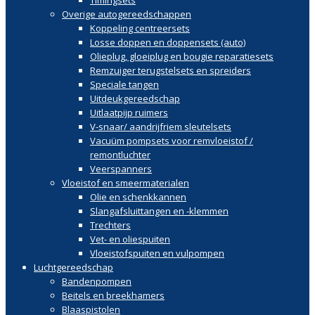
Overige autogereedschappen
Koppeling centreersets
Losse doppen en doppensets (auto)
Olieplug, gloeiplug en bougie reparatiesets
Remzuiger terugstelsets en spreiders
Speciale tangen
Uitdeukgereedschap
Uitlaatpijp ruimers
V-snaar/ aandrijfriem sleutelsets
Vacuüm pompsets voor remvloeistof /
remontluchter
Veerspanners
Vloeistof en smeermaterialen
Olie en schenkkannen
Slangafsluittangen en -klemmen
Trechters
Vet- en oliespuiten
Vloeistofspuiten en vulpompen
Luchtgereedschap
Bandenpompen
Beitels en breekhamers
Blaaspistolen