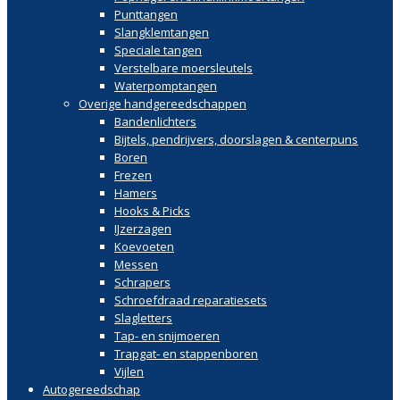
Punttangen
Slangklemtangen
Speciale tangen
Verstelbare moersleutels
Waterpomptangen
Overige handgereedschappen
Bandenlichters
Bijtels, pendrijvers, doorslagen & centerpuns
Boren
Frezen
Hamers
Hooks & Picks
IJzerzagen
Koevoeten
Messen
Schrapers
Schroefdraad reparatiesets
Slagletters
Tap- en snijmoeren
Trapgat- en stappenboren
Vijlen
Autogereedschap