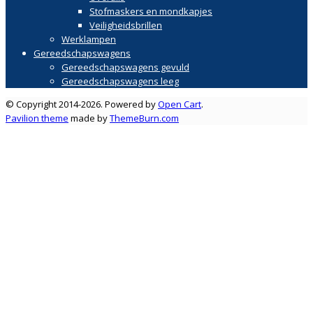
Stofmaskers en mondkapjes
Veiligheidsbrillen
Werklampen
Gereedschapswagens
Gereedschapswagens gevuld
Gereedschapswagens leeg
© Copyright 2014-2026. Powered by
Open Cart
.
Pavilion theme
made by
ThemeBurn.com