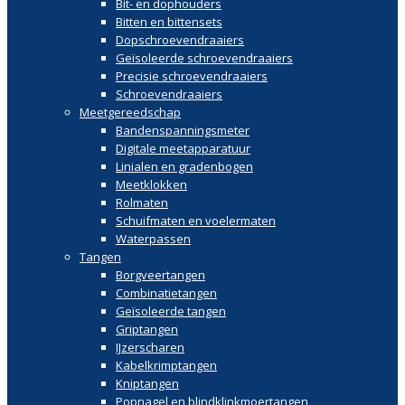
Bit- en dophouders
Bitten en bittensets
Dopschroevendraaiers
Geïsoleerde schroevendraaiers
Precisie schroevendraaiers
Schroevendraaiers
Meetgereedschap
Bandenspanningsmeter
Digitale meetapparatuur
Linialen en gradenbogen
Meetklokken
Rolmaten
Schuifmaten en voelermaten
Waterpassen
Tangen
Borgveertangen
Combinatietangen
Geïsoleerde tangen
Griptangen
IJzerscharen
Kabelkrimptangen
Kniptangen
Popnagel en blindklinkmoertangen