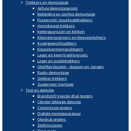
Trekkers en demontage
Airbag demontagesets
Bekleding en sierlijst demontage
Fuseevork/ stuurkogeltrekkers
Homokineet trekkers
Kettingponssen en klinken
Klepveerspanners en klepveerlichters
Kogelgewrichtsplitters
Koppelvermenigvuldigers
Lager en keerringdrijversets
Lager en poelietrekkers
Oliefiltersleutels, -doppen en -tangen
Radio demontage
Stekker trekkers
Zuigerveer montage
Test en detectie
Brandstof/ injectie druk testers
Cilinder lekkage detectie
Compressie testers
Digitale meetapparatuur
Oliedruk testers
Stethoscopen
Timingsets