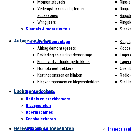
Momentsleutels
Ring-s
Verlengstukken, adapters en
Ringra
accessoires
Ringsl
Wringijzers
Ringsl
Sleutels & moersleutels
Steeks
Autogereedschap
Trekkers en demontage
Kogelg
Airbag demontagesets
Koppel
Bekleding en sierlijst demontage
Lager 
Fuseevork/ stuurkogeltrekkers
Lager 
Homokineet trekkers
Oliefi
Kettingponssen en klinken
Radio
Klepveerspanners en klepveerlichters
Stekke
Luchtgereedschap
Bandenpompen
Beitels en breekhamers
Blaaspistolen
Boormachines
Knabbelscharen
Gereedschap en toebehoren
Afdekzeilen
Inspectiesp