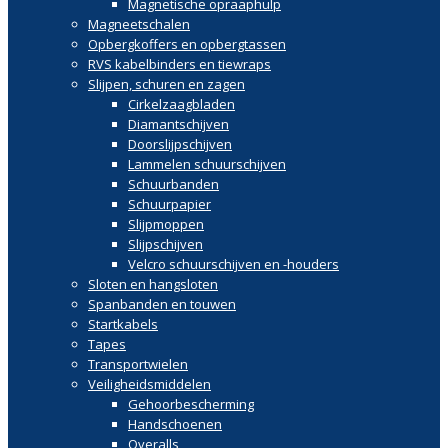
Magnetische opraaphulp
Magneetschalen
Opbergkoffers en opbergtassen
RVS kabelbinders en tiewraps
Slijpen, schuren en zagen
Cirkelzaagbladen
Diamantschijven
Doorslijpschijven
Lammelen schuurschijven
Schuurbanden
Schuurpapier
Slijpmoppen
Slijpschijven
Velcro schuurschijven en -houders
Sloten en hangsloten
Spanbanden en touwen
Startkabels
Tapes
Transportwielen
Veiligheidsmiddelen
Gehoorbescherming
Handschoenen
Overalls