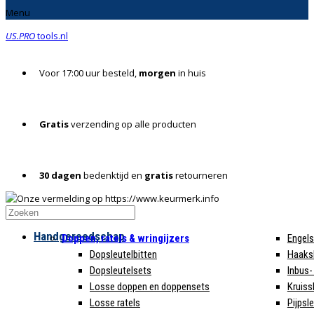
Menu
US.PRO
tools.nl
Voor 17:00 uur besteld,
morgen
in huis
Gratis
verzending op alle producten
30 dagen
bedenktijd en
gratis
retourneren
Handgereedschap
Doppen, ratels & wringijzers
Engels
Dopsleutelbitten
Haaksl
Dopsleutelsets
Inbus-
Losse doppen en doppensets
Kruiss
Losse ratels
Pijpsl