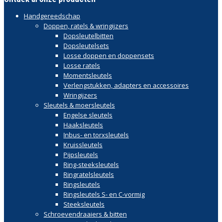
Handgereedschap
Doppen, ratels & wringijzers
Dopsleutelbitten
Dopsleutelsets
Losse doppen en doppensets
Losse ratels
Momentsleutels
Verlengstukken, adapters en accessoires
Wringijzers
Sleutels & moersleutels
Engelse sleutels
Haaksleutels
Inbus- en torxsleutels
Kruissleutels
Pijpsleutels
Ring-steeksleutels
Ringratelsleutels
Ringsleutels
Ringsleutels S- en C-vormig
Steeksleutels
Schroevendraaiers & bitten