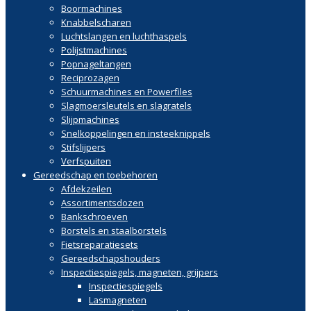
Boormachines
Knabbelscharen
Luchtslangen en luchthaspels
Polijstmachines
Popnageltangen
Reciprozagen
Schuurmachines en Powerfiles
Slagmoersleutels en slagratels
Slijpmachines
Snelkoppelingen en insteeknippels
Stifslijpers
Verfspuiten
Gereedschap en toebehoren
Afdekzeilen
Assortimentsdozen
Bankschroeven
Borstels en staalborstels
Fietsreparatiesets
Gereedschapshouders
Inspectiespiegels, magneten, grijpers
Inspectiespiegels
Lasmagneten