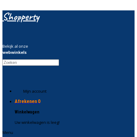
Shopperty
Bekijk al onze
webwinkels
Mijn account
Afrekenen
0
Winkelwagen
Uw winkelwagen is leeg!
Menu