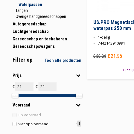
Waterpassen
Tangen
Overige handgereedschappen
US.PRO Magnetisc
Autogereedschap
waterpas 250 mm
Luchtgereedschap
1-delig
Gereedschap en toebehoren
7442143910991
Gereedschapswagens
€
21
,
95
€
26
,
34
Filter op
Toon alle producten
Tijdeli
Prijs
€
- €
Voorraad
Op voorraad
Niet op voorraad
1