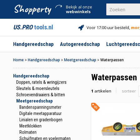
Shopperty
Bekijk al onze
webwinkels
US.PRO
tools.nl
Voor 17:00 uur besteld,
mor
Handgereedschap
Autogereedschap
Luchtgereeds
Home
Handgereedschap
Meetgereedschap
Waterpassen
>
>
>
Waterpassen
Handgereedschap
Doppen, ratels & wringijzers
Sleutels & moersleutels
1
artikelen
sorteer
Schroevendraaiers & bitten
Meetgereedschap
%
Bandenspanningsmeter
Digitale meetapparatuur
Linialen en gradenbogen
Meetklokken
Rolmaten
Schuifmaten en voelermaten