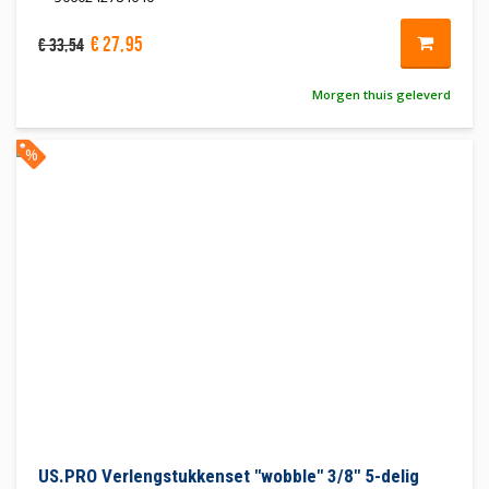
€
27
,
95
€
33
,
54
Morgen thuis geleverd
%
US.PRO Verlengstukkenset "wobble" 3/8" 5-delig