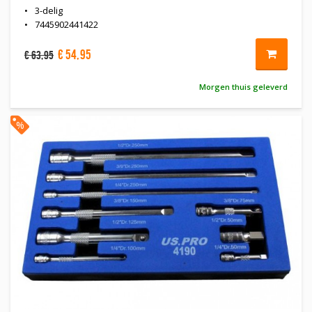
3-delig
7445902441422
€
54
,
95
€
63
,
95
Morgen thuis geleverd
%