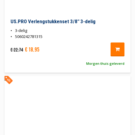
US.PRO Verlengstukkenset 3/8" 3-delig
3-delig
5060242781315
€
18
,
95
€
22
,
74
Morgen thuis geleverd
%