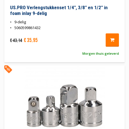
US.PRO Verlengstukkenset 1/4", 3/8" en 1/2" in
foam inlay 9-delig
9-delig
5060599861432
€
35
,
95
€
43
,
14
Morgen thuis geleverd
%