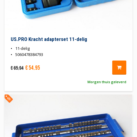
US.PRO Kracht adapterset 11-delig
11-delig
5060478384793
€
54
,
95
€
65
,
94
Morgen thuis geleverd
%