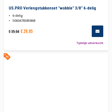
US.PRO Verlengstukkenset "wobble" 3/8" 6-delig
6-delig
5060478385868
€
29
,
95
€
35
,
94
Tijdelijk uitverkocht
%