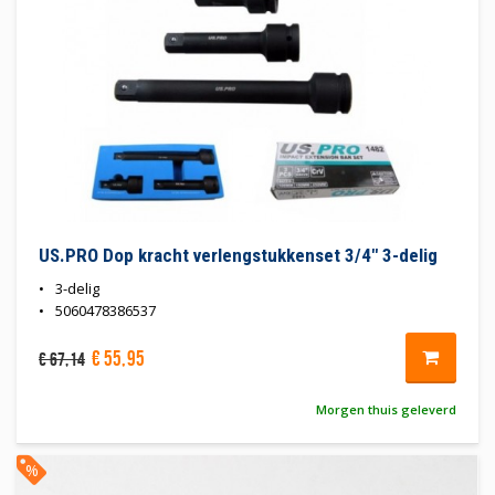
US.PRO Dop kracht verlengstukkenset 3/4" 3-delig
3-delig
5060478386537
€
55
,
95
€
67
,
14
Morgen thuis geleverd
%