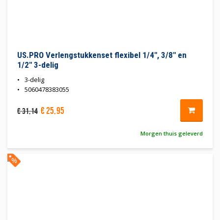
US.PRO Verlengstukkenset flexibel 1/4", 3/8" en
1/2" 3-delig
3-delig
5060478383055
€
25
,
95
€
31
,
14
Morgen thuis geleverd
%