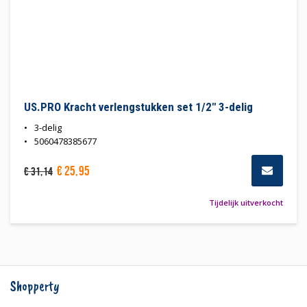
US.PRO Kracht verlengstukken set 1/2" 3-delig
3-delig
5060478385677
€
25
,
95
€
31
,
14
Tijdelijk uitverkocht
Shopperty