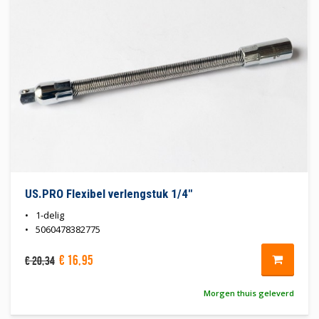
US.PRO Flexibel verlengstuk 1/4"
1-delig
5060478382775
€
16
,
95
€
20
,
34
Morgen thuis geleverd