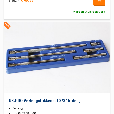
€
48
,
95
€
58
,
74
Morgen thuis geleverd
%
US.PRO Verlengstukkenset 3/8" 6-delig
6-delig
5060242784040