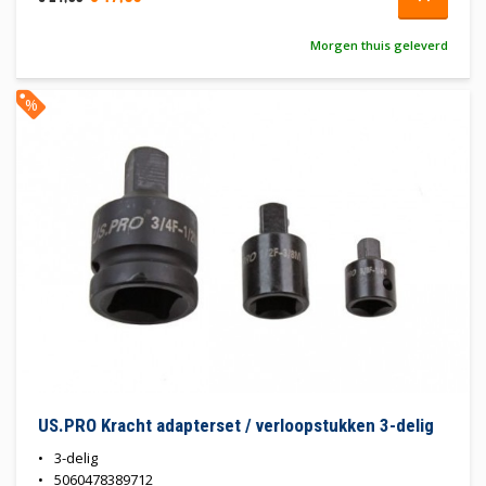
Morgen thuis geleverd
%
US.PRO Kracht adapterset / verloopstukken 3-delig
3-delig
5060478389712