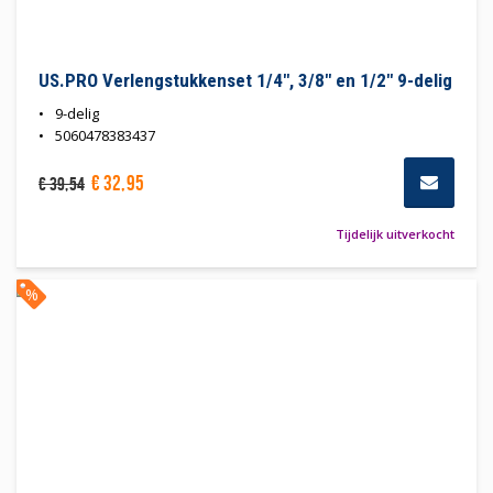
US.PRO Verlengstukkenset 1/4", 3/8" en 1/2" 9-delig
9-delig
5060478383437
€
32
,
95
€
39
,
54
Tijdelijk uitverkocht
%