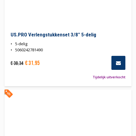
US.PRO Verlengstukkenset 3/8" 5-delig
5-delig
5060242781490
€
31
,
95
€
38
,
34
Tijdelijk uitverkocht
%