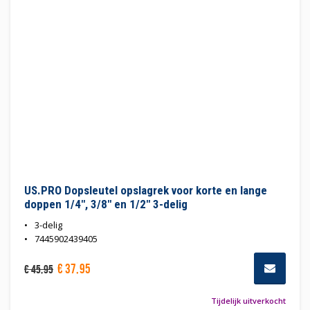
US.PRO Dopsleutel opslagrek voor korte en lange
doppen 1/4", 3/8" en 1/2" 3-delig
3-delig
7445902439405
€
37
,
95
€
45
,
95
Tijdelijk uitverkocht