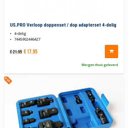
US.PRO Verloop doppenset / dop adapterset 4-delig
4-delig
7445902446427
€
17
,
95
€
21
,
95
Morgen thuis geleverd
%