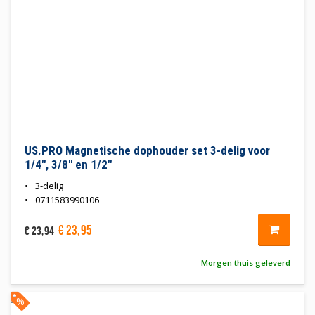
US.PRO Magnetische dophouder set 3-delig voor
1/4", 3/8" en 1/2"
3-delig
0711583990106
€
23
,
95
€
23
,
94
Morgen thuis geleverd
%