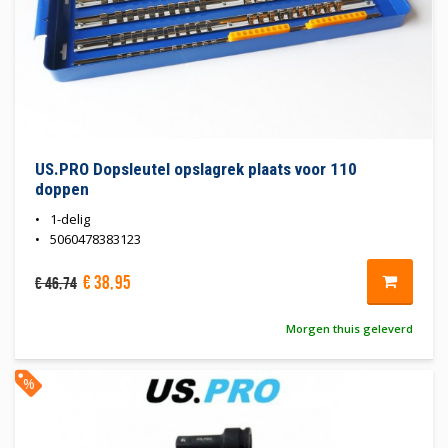
US.PRO Dopsleutel opslagrek plaats voor 110
doppen
1-delig
5060478383123
€
38
,
95
€
46
,
74
Morgen thuis geleverd
%