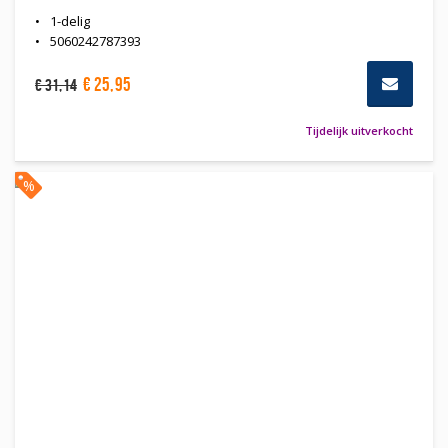
1-delig
5060242787393
€
25
,
95
€
31
,
14
Tijdelijk uitverkocht
%