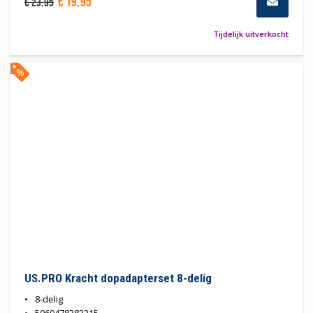
€
19
,
95
€
23
,
95
Tijdelijk uitverkocht
%
US.PRO Kracht dopadapterset 8-delig
8-delig
5060478383215