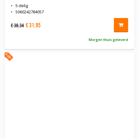
5-delig
5060242784057
€
31
,
95
€
38
,
34
Morgen thuis geleverd
%