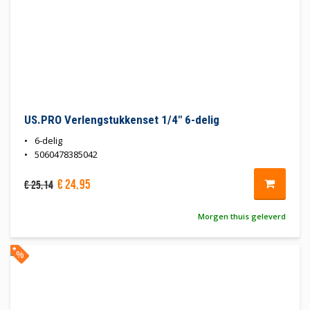
US.PRO Verlengstukkenset 1/4" 6-delig
6-delig
5060478385042
€
24
,
95
€
25
,
14
Morgen thuis geleverd
%