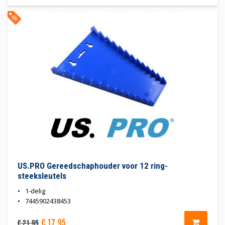
%
US.PRO Gereedschaphouder voor 12 ring-
steeksleutels
1-delig
7445902438453
€
17
,
95
€
21
,
95