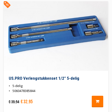
%
US.PRO Verlengstukkenset 1/2" 5-delig
5-delig
5060478385844
€
32
,
95
€
39
,
54