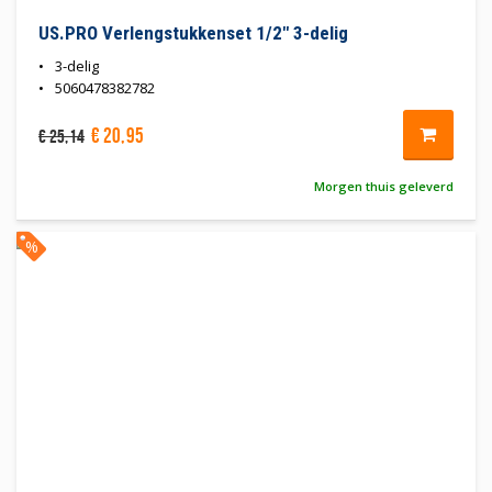
US.PRO Verlengstukkenset 1/2" 3-delig
3-delig
5060478382782
€
20
,
95
€
25
,
14
Morgen thuis geleverd
%