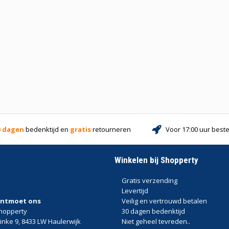
0 dagen
bedenktijd en
gratis
retourneren
Voor 17:00 uur beste
Winkelen bij Shopperty
Gratis verzending
Levertijd
ntmoet ons
Veilig en vertrouwd betalen
hopperty
30 dagen bedenktijd
linke 9, 8433 LW Haulerwijk
Niet geheel tevreden..