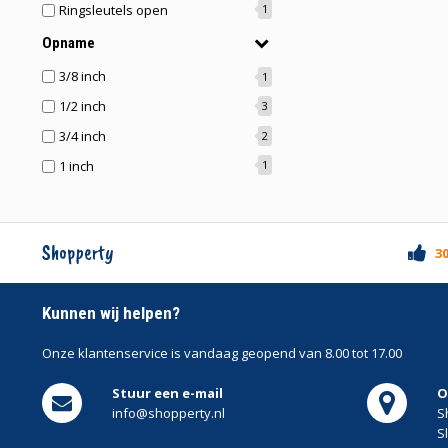
Ringsleutels open
1
Opname
3/8 inch
1
1/2 inch
3
3/4 inch
2
1 inch
1
Shopperty
3
Kunnen wij helpen?
Onze klantenservice is
vandaag geopend van 8.00 tot 17.00
Stuur een e-mail
O
info@shopperty.nl
S
S