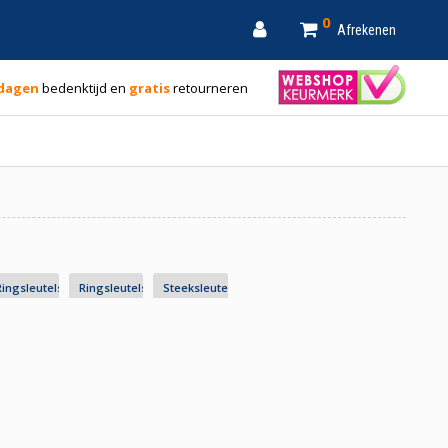
0
Afrekenen
 dagen
bedenktijd en
gratis
retourneren
s
Ringsleutels
Ringsleutels S- en C-vormig
Steeksleutels