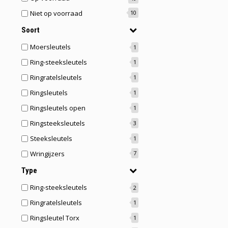
Niet op voorraad
10
Soort
Moersleutels
1
Ring-steeksleutels
1
Ringratelsleutels
1
Ringsleutels
1
Ringsleutels open
1
Ringsteeksleutels
3
Steeksleutels
1
Wringijzers
7
Type
Ring-steeksleutels
2
Ringratelsleutels
1
Ringsleutel Torx
1