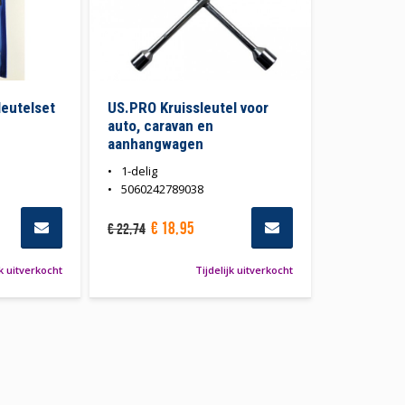
leutelset
US.PRO Kruissleutel voor
auto, caravan en
aanhangwagen
1-delig
5060242789038
€
18
,
95
€
22
,
74
jk uitverkocht
Tijdelijk uitverkocht