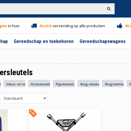
gen
in huis
Gratis
verzending op alle producten
30
chap
Gereedschap en toebehoren
Gereedschapswagens
ersleutels
ls
Inbus- en torxsleutels
Kruissleutels
Pijpsleutels
Ring-steeksleutels
Ringratelsleutel
%