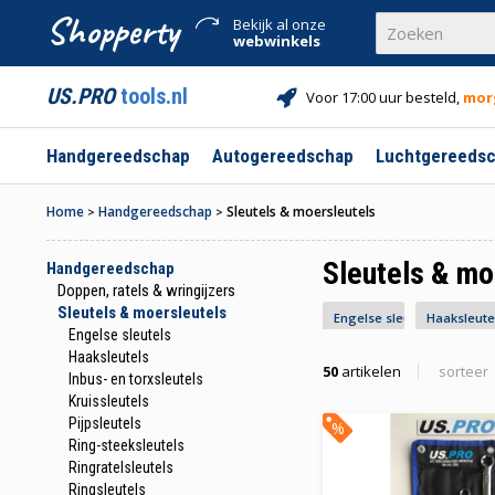
Shopperty
Bekijk al onze
webwinkels
US.PRO
tools.nl
Voor 17:00 uur besteld,
mor
Handgereedschap
Autogereedschap
Luchtgereeds
Home
Handgereedschap
Sleutels & moersleutels
>
>
Sleutels & mo
Handgereedschap
Doppen, ratels & wringijzers
Sleutels & moersleutels
Engelse sleutels
Haaksleute
Engelse sleutels
Haaksleutels
50
artikelen
sorteer
Inbus- en torxsleutels
Kruissleutels
Pijpsleutels
%
Ring-steeksleutels
Ringratelsleutels
Ringsleutels