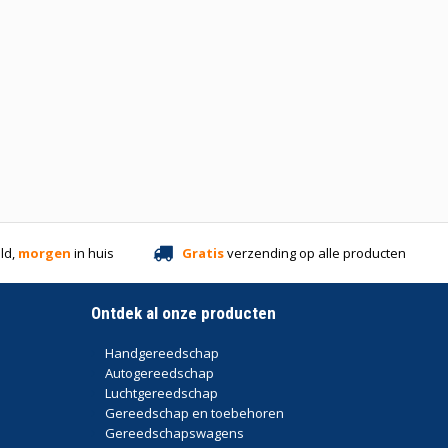
ld,
morgen
in huis
Gratis
verzending op alle producten
Ontdek al onze producten
Handgereedschap
Autogereedschap
Luchtgereedschap
Gereedschap en toebehoren
Gereedschapswagens