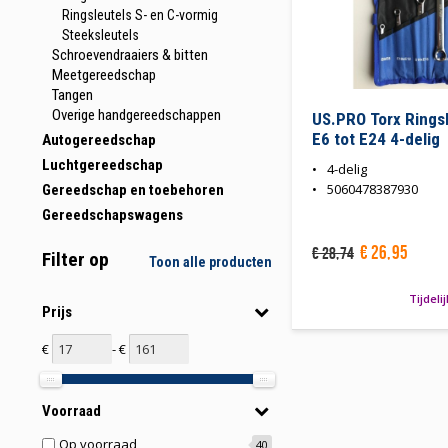
Ringsleutels S- en C-vormig
Steeksleutels
Schroevendraaiers & bitten
Meetgereedschap
Tangen
Overige handgereedschappen
US.PRO Torx Rings
E6 tot E24 4-delig
Autogereedschap
Luchtgereedschap
4-delig
5060478387930
Gereedschap en toebehoren
Gereedschapswagens
€
26
,
95
€
28
,
74
Filter op
Toon alle producten
Tijdeli
Prijs
€
- €
Voorraad
Op voorraad
40