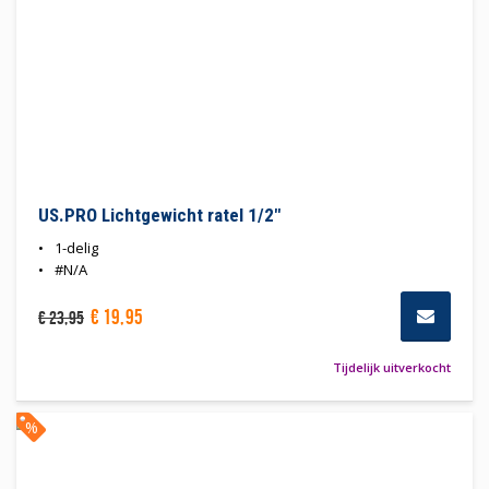
US.PRO Lichtgewicht ratel 1/2"
1-delig
#N/A
€
19
,
95
€
23
,
95
Tijdelijk uitverkocht
%