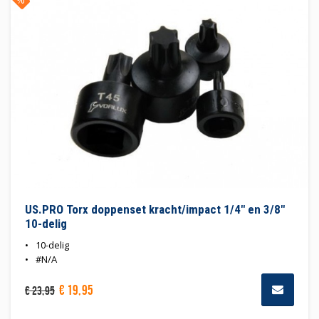
US.PRO Torx doppenset kracht/impact 1/4" en 3/8"
10-delig
10-delig
#N/A
€
19
,
95
€
23
,
95