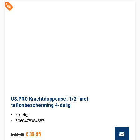
%
US.PRO Krachtdoppenset 1/2" met
teflonbescherming 4-delig
4-delig
5060478384687
€
36
,
95
€
44
,
34