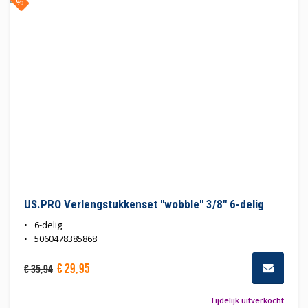
%
US.PRO Verlengstukkenset "wobble" 3/8" 6-delig
6-delig
5060478385868
€
29
,
95
€
35
,
94
Tijdelijk uitverkocht