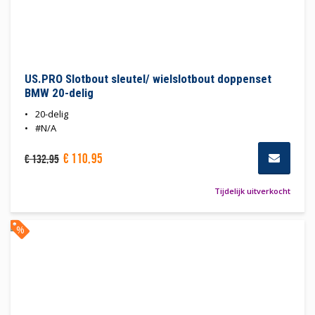
US.PRO Slotbout sleutel/ wielslotbout doppenset
BMW 20-delig
20-delig
#N/A
€
110
,
95
€
132
,
95
Tijdelijk uitverkocht
%