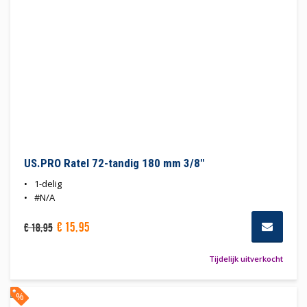
US.PRO Ratel 72-tandig 180 mm 3/8"
1-delig
#N/A
€
15
,
95
€
18
,
95
Tijdelijk uitverkocht
%