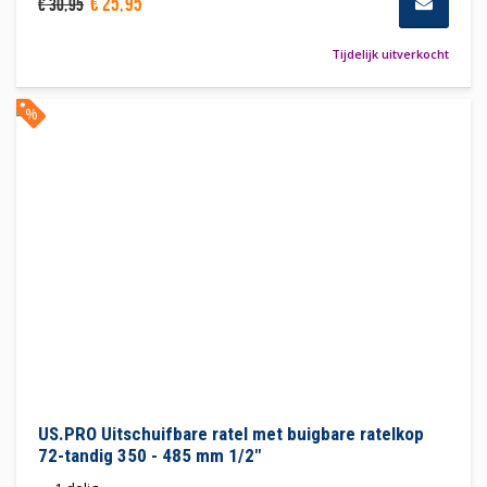
€
25
,
95
€
30
,
95
Tijdelijk uitverkocht
%
US.PRO Uitschuifbare ratel met buigbare ratelkop
72-tandig 350 - 485 mm 1/2"