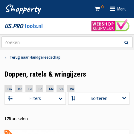
Shopperty
0
Menu
US.PRO
tools.nl
Terug naar Handgereedschap
Doppen, ratels & wringijzers
Dopsleutelbitten
Dopsleutelsets
Losse doppen en doppensets
Losse ratels
Momentsleutels
Verlengstukken, adapters en accessoires
Wringijzers
Filters
175
artikelen
%