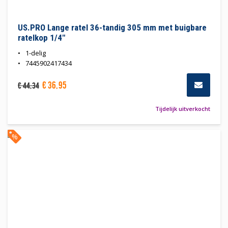
US.PRO Lange ratel 36-tandig 305 mm met buigbare
ratelkop 1/4"
1-delig
7445902417434
€
36
,
95
€
44
,
34
Tijdelijk uitverkocht
%