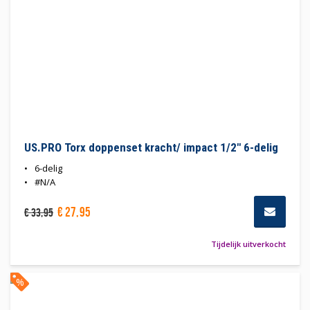
US.PRO Torx doppenset kracht/ impact 1/2" 6-delig
6-delig
#N/A
€
27
,
95
€
33
,
95
Tijdelijk uitverkocht
%