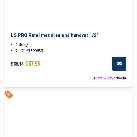
US.PRO Ratel met draaiend handvat 1/2"
1-delig
7442143890835
€
57
,
95
€
69
,
54
Tijdelijk uitverkocht
%