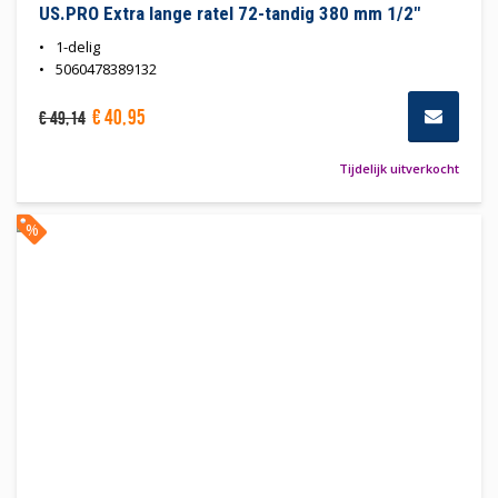
US.PRO Extra lange ratel 72-tandig 380 mm 1/2"
1-delig
5060478389132
€
40
,
95
€
49
,
14
Tijdelijk uitverkocht
%