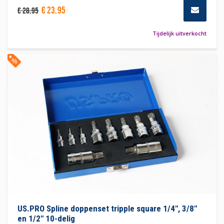
€
23
,
95
€
28
,
95
Tijdelijk uitverkocht
%
US.PRO Spline doppenset tripple square 1/4", 3/8"
en 1/2" 10-delig