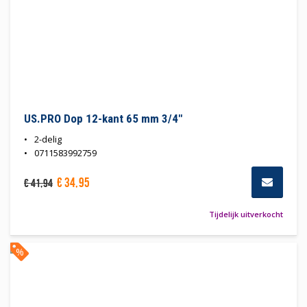
US.PRO Dop 12-kant 65 mm 3/4"
2-delig
0711583992759
€
34
,
95
€
41
,
94
Tijdelijk uitverkocht
%