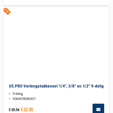
%
US.PRO Verlengstukkenset 1/4", 3/8" en 1/2" 9-delig
9-delig
5060478383437
€
32
,
95
€
39
,
54