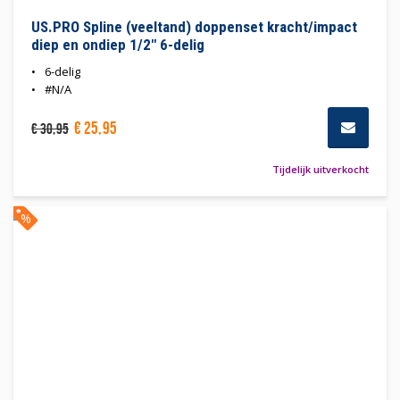
US.PRO Spline (veeltand) doppenset kracht/impact
diep en ondiep 1/2" 6-delig
6-delig
#N/A
€
25
,
95
€
30
,
95
Tijdelijk uitverkocht
%