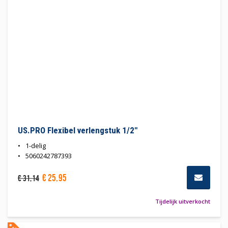
US.PRO Flexibel verlengstuk 1/2"
1-delig
5060242787393
€
25
,
95
€
31
,
14
Tijdelijk uitverkocht