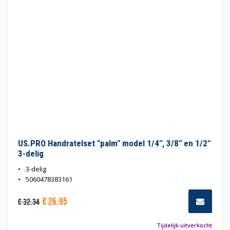
US.PRO Handratelset "palm" model 1/4", 3/8" en 1/2"
3-delig
3-delig
5060478383161
€
26
,
95
€
32
,
34
Tijdelijk uitverkocht