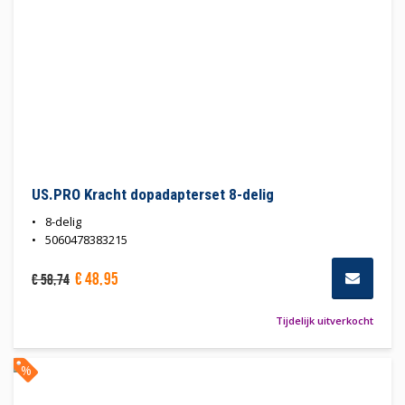
US.PRO Kracht dopadapterset 8-delig
8-delig
5060478383215
€
48
,
95
€
58
,
74
Tijdelijk uitverkocht
%