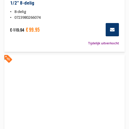
1/2" 8-delig
8-delig
0723980266074
€
99
,
95
€
119
,
94
Tijdelijk uitverkocht
%