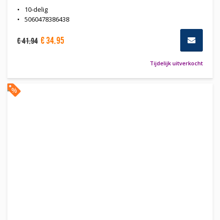
10-delig
5060478386438
€
34
,
95
€
41
,
94
Tijdelijk uitverkocht
%